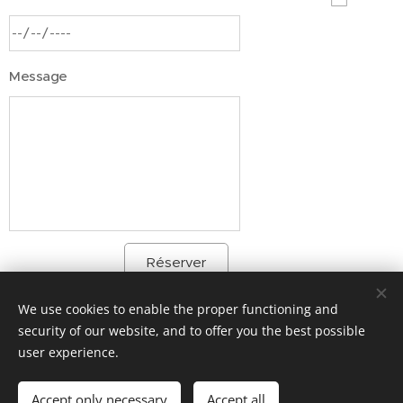
Message
Réserver
We use cookies to enable the proper functioning and
security of our website, and to offer you the best possible
Powered by
Webnode
Cookies
user experience.
Languages
Accept only necessary
Accept all